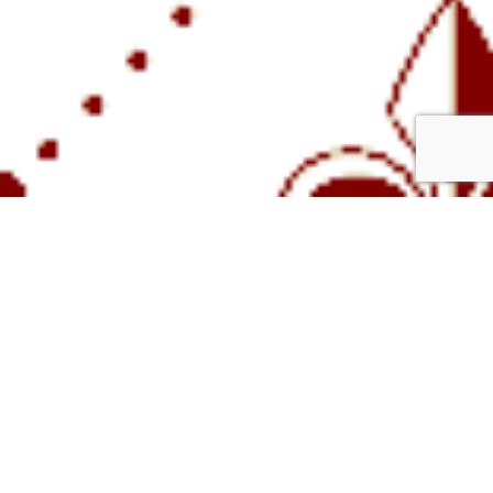
Clos Bellefond
Vins Rouges
Vins Blanc
Grands Crus
Champagnes