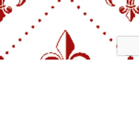
Clos Bellefond
Vins Rouges
Vins Blanc
Grands Crus