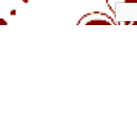
Clos Bellefond
Vins Rouges
Vins Blanc
Grands Crus
Champagnes
Vins Effervescents
Spiritueux