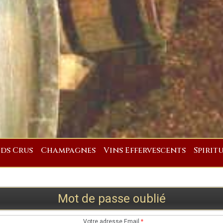
ds Crus
Champagnes
Vins Effervescents
Spirit
Mot de passe oublié
Votre adresse Email
*