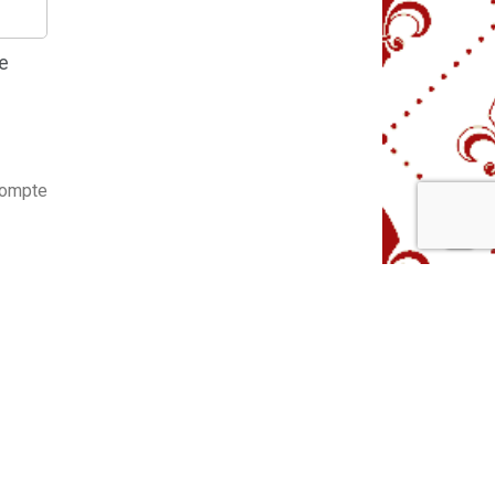
de
compte