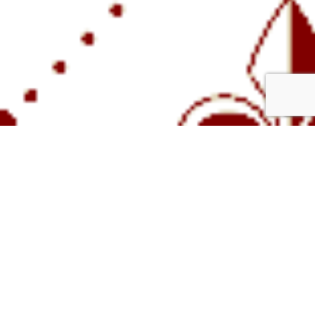
Clos Bellefond
Vins Rouges
Vins Blanc
Grands Crus
Champagnes